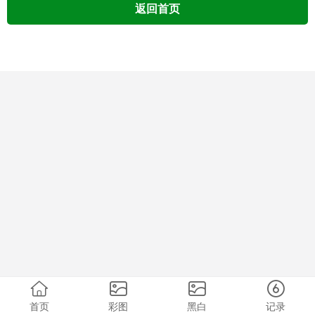
返回首页
首页
彩图
黑白
记录