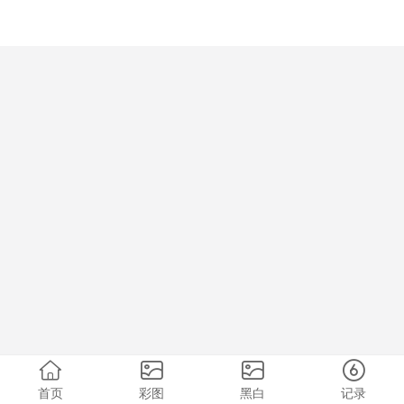
首页
彩图
黑白
记录