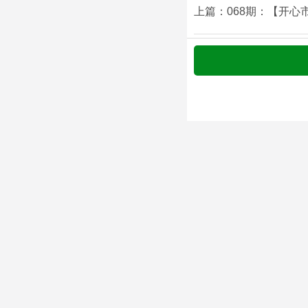
上篇：068期：【开心