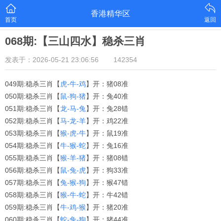
香港精华区
首页
返回
068期:【三山四水】稳杀三肖
发表于：2026-05-21 23:06:56
142354
049期:稳杀三肖【
虎-牛-鸡
】开：猪08准
050期:稳杀三肖【
鼠-狗-猪
】开：兔40准
051期:稳杀三肖【
龙-马-兔
】开：兔28错
052期:稳杀三肖【
马-龙-羊
】开：鸡22准
053期:稳杀三肖【
猴-虎-牛
】开：鼠19准
054期:稳杀三肖【
牛-猴-蛇
】开：兔16准
055期:稳杀三肖【
猴-羊-猪
】开：猪08错
056期:稳杀三肖【
鼠-兔-虎
】开：狗33准
057期:稳杀三肖【
兔-猴-狗
】开：猴47错
058期:稳杀三肖【
猴-牛-蛇
】开：牛42错
059期:稳杀三肖【
牛-鸡-猴
】开：猪20准
060期:稳杀三肖【
蛇-兔-狗
】开：猪44准