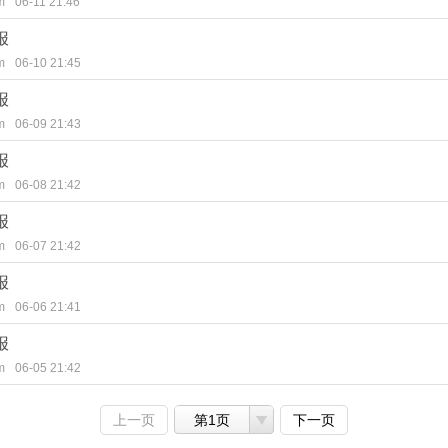
m
06-11 21:46
报
m
06-10 21:45
报
m
06-09 21:43
报
m
06-08 21:42
报
m
06-07 21:42
报
m
06-06 21:41
报
m
06-05 21:42
上一页
第1页
下一页