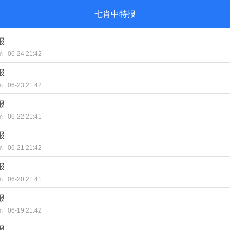
七肖中特报
报
m
06-24 21:42
报
m
06-23 21:42
报
m
06-22 21:41
报
m
06-21 21:42
报
m
06-20 21:41
报
m
06-19 21:42
报