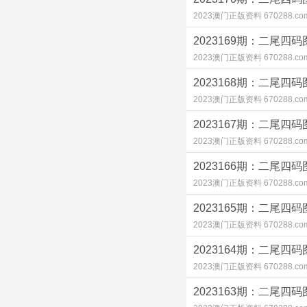
2023澳门正版资料 670288.co
2023169期：二尾四码
2023澳门正版资料 670288.co
2023168期：二尾四码
2023澳门正版资料 670288.co
2023167期：二尾四码
2023澳门正版资料 670288.co
2023166期：二尾四码
2023澳门正版资料 670288.co
2023165期：二尾四码
2023澳门正版资料 670288.co
2023164期：二尾四码
2023澳门正版资料 670288.co
2023163期：二尾四码