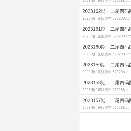
2023澳门正版资料 670288.co
2023162期：二尾四码
2023澳门正版资料 670288.co
2023161期：二尾四码
2023澳门正版资料 670288.co
2023160期：二尾四码
2023澳门正版资料 670288.co
2023159期：二尾四码
2023澳门正版资料 670288.co
2023158期：二尾四码
2023澳门正版资料 670288.co
2023157期：二尾四码
2023澳门正版资料 670288.co