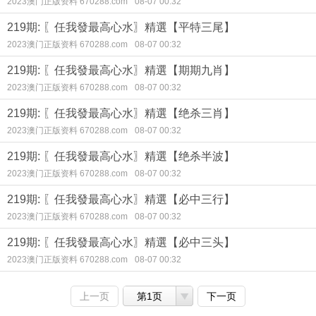
2023澳门正版资料 670288.com
08-07 00:32
219期: 〖任我發最高心水〗精選【平特三尾】
2023澳门正版资料 670288.com
08-07 00:32
219期: 〖任我發最高心水〗精選【期期九肖】
2023澳门正版资料 670288.com
08-07 00:32
219期: 〖任我發最高心水〗精選【绝杀三肖】
2023澳门正版资料 670288.com
08-07 00:32
219期: 〖任我發最高心水〗精選【绝杀半波】
2023澳门正版资料 670288.com
08-07 00:32
219期: 〖任我發最高心水〗精選【必中三行】
2023澳门正版资料 670288.com
08-07 00:32
219期: 〖任我發最高心水〗精選【必中三头】
2023澳门正版资料 670288.com
08-07 00:32
上一页
第1页
下一页