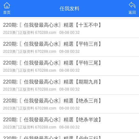
任我发料
首页
返回
220期: 〖任我發最高心水〗精選【十五不中】
2023澳门正版资料 670288.com
08-08 00:32
220期: 〖任我發最高心水〗精選【平特三肖】
2023澳门正版资料 670288.com
08-08 00:32
220期: 〖任我發最高心水〗精選【平特三尾】
2023澳门正版资料 670288.com
08-08 00:32
220期: 〖任我發最高心水〗精選【期期九肖】
2023澳门正版资料 670288.com
08-08 00:32
220期: 〖任我發最高心水〗精選【绝杀三肖】
2023澳门正版资料 670288.com
08-08 00:32
220期: 〖任我發最高心水〗精選【绝杀半波】
2023澳门正版资料 670288.com
08-08 00:32
220期: 〖任我發最高心水〗精選【必中三行】