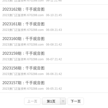
2023澳门正版资料 670288.com
06-11 21:46
2023162期：千手观音图
2023澳门正版资料 670288.com
06-10 21:45
2023161期：千手观音图
2023澳门正版资料 670288.com
06-09 21:43
2023160期：千手观音图
2023澳门正版资料 670288.com
06-08 21:42
2023159期：千手观音图
2023澳门正版资料 670288.com
06-07 21:42
2023158期：千手观音图
2023澳门正版资料 670288.com
06-06 21:42
2023157期：千手观音图
2023澳门正版资料 670288.com
06-05 21:42
上一页
第1页
下一页