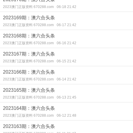
2023澳门正版资料 670288.com
06-18 21:42
2023169期：澳六合头条
2023澳门正版资料 670288.com
06-17 21:42
2023168期：澳六合头条
2023澳门正版资料 670288.com
06-16 21:42
2023167期：澳六合头条
2023澳门正版资料 670288.com
06-15 21:42
2023166期：澳六合头条
2023澳门正版资料 670288.com
06-14 21:42
2023165期：澳六合头条
2023澳门正版资料 670288.com
06-13 21:45
2023164期：澳六合头条
2023澳门正版资料 670288.com
06-12 21:48
2023163期：澳六合头条