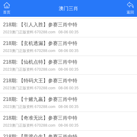
澳门三肖
首页
返回
218期: 【引人入胜】参赛三肖中特
2023澳门正版资料 670288.com
08-06 00:35
218期: 【玄机透漏】参赛三肖中特
2023澳门正版资料 670288.com
08-06 00:35
218期: 【仙机点特】参赛三肖中特
2023澳门正版资料 670288.com
08-06 00:35
218期: 【特码大王】参赛三肖中特
2023澳门正版资料 670288.com
08-06 00:35
218期: 【十赌九羸】参赛三肖中特
2023澳门正版资料 670288.com
08-06 00:35
218期: 【奇准无比】参赛三肖中特
2023澳门正版资料 670288.com
08-06 00:35
218期: 【普渡众生】参赛三肖中特