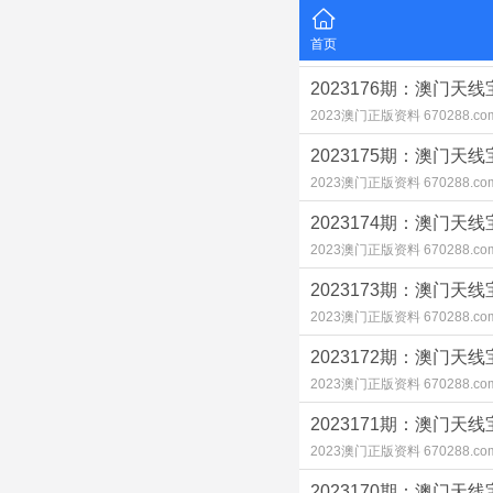
首页
2023176期：澳门天线
2023澳门正版资料 670288.co
2023175期：澳门天线
2023澳门正版资料 670288.co
2023174期：澳门天线
2023澳门正版资料 670288.co
2023173期：澳门天线
2023澳门正版资料 670288.co
2023172期：澳门天线
2023澳门正版资料 670288.co
2023171期：澳门天线
2023澳门正版资料 670288.co
2023170期：澳门天线