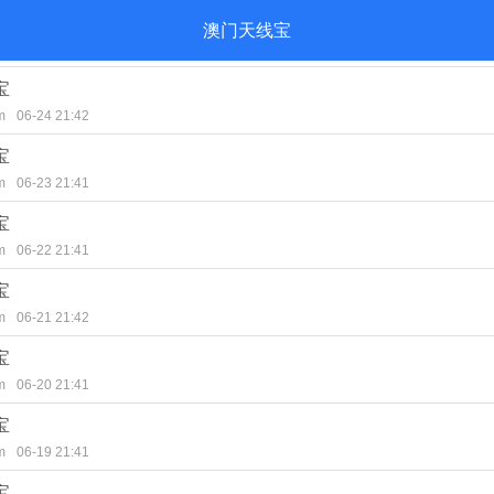
澳门天线宝
宝
m
06-24 21:42
宝
m
06-23 21:41
宝
m
06-22 21:41
宝
m
06-21 21:42
宝
m
06-20 21:41
宝
m
06-19 21:41
宝