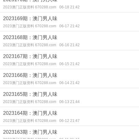
2023澳门正版资料 670288.com
06-18 21:42
2023169期：澳门男人味
2023澳门正版资料 670288.com
06-17 21:42
2023168期：澳门男人味
2023澳门正版资料 670288.com
06-16 21:42
2023167期：澳门男人味
2023澳门正版资料 670288.com
06-15 21:42
2023166期：澳门男人味
2023澳门正版资料 670288.com
06-14 21:42
2023165期：澳门男人味
2023澳门正版资料 670288.com
06-13 21:44
2023164期：澳门男人味
2023澳门正版资料 670288.com
06-12 21:47
2023163期：澳门男人味