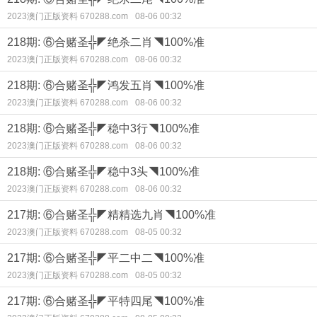
2023澳门正版资料 670288.com
08-06 00:32
218期: ⑥合赌圣╬◤绝杀二肖◥100%准
2023澳门正版资料 670288.com
08-06 00:32
218期: ⑥合赌圣╬◤鸿发五肖◥100%准
2023澳门正版资料 670288.com
08-06 00:32
218期: ⑥合赌圣╬◤稳中3行◥100%准
2023澳门正版资料 670288.com
08-06 00:32
218期: ⑥合赌圣╬◤稳中3头◥100%准
2023澳门正版资料 670288.com
08-06 00:32
217期: ⑥合赌圣╬◤精精选九肖◥100%准
2023澳门正版资料 670288.com
08-05 00:32
217期: ⑥合赌圣╬◤平二中二◥100%准
2023澳门正版资料 670288.com
08-05 00:32
217期: ⑥合赌圣╬◤平特四尾◥100%准