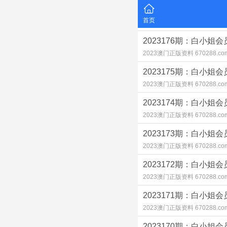
首页
2023176期：白小姐会
2023澳门正版资料 670288.co
2023175期：白小姐会
2023澳门正版资料 670288.co
2023174期：白小姐会
2023澳门正版资料 670288.co
2023173期：白小姐会
2023澳门正版资料 670288.co
2023172期：白小姐会
2023澳门正版资料 670288.co
2023171期：白小姐会
2023澳门正版资料 670288.co
2023170期：白小姐会