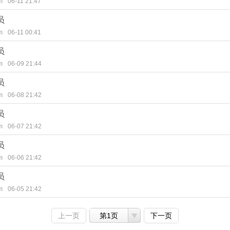
m
06-11 21:47
员
m
06-11 00:41
员
m
06-09 21:44
员
m
06-08 21:42
员
m
06-07 21:42
员
m
06-06 21:42
员
m
06-05 21:42
上一页
第1页
下一页