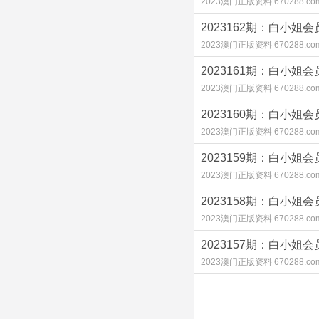
2023澳门正版资料 670288.co
2023162期：白小姐会
2023澳门正版资料 670288.co
2023161期：白小姐会
2023澳门正版资料 670288.co
2023160期：白小姐会
2023澳门正版资料 670288.co
2023159期：白小姐会
2023澳门正版资料 670288.co
2023158期：白小姐会
2023澳门正版资料 670288.co
2023157期：白小姐会
2023澳门正版资料 670288.co