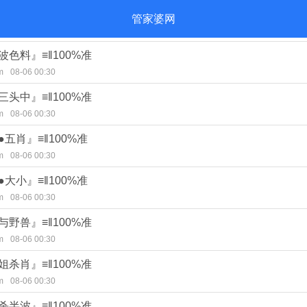
管家婆网
中波色料』≡‖100%准
m
08-06 00:30
开三头中』≡‖100%准
m
08-06 00:30
●五肖』≡‖100%准
m
08-06 00:30
●大小』≡‖100%准
m
08-06 00:30
畜与野兽』≡‖100%准
m
08-06 00:30
小姐杀肖』≡‖100%准
m
08-06 00:30
期杀半波』≡‖100%准