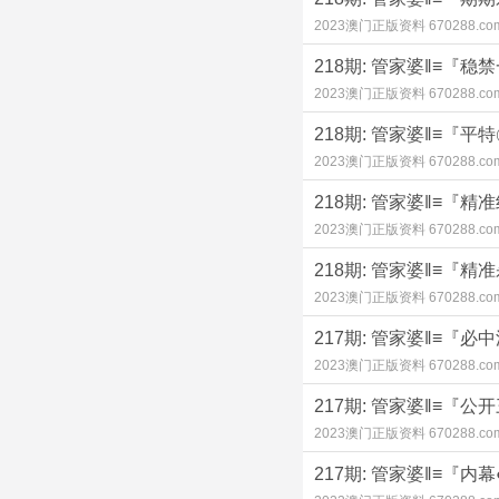
2023澳门正版资料 670288.co
218期: 管家婆‖≡『稳
2023澳门正版资料 670288.co
218期: 管家婆‖≡『平
2023澳门正版资料 670288.co
218期: 管家婆‖≡『精
2023澳门正版资料 670288.co
218期: 管家婆‖≡『精
2023澳门正版资料 670288.co
217期: 管家婆‖≡『必
2023澳门正版资料 670288.co
217期: 管家婆‖≡『公
2023澳门正版资料 670288.co
217期: 管家婆‖≡『内幕