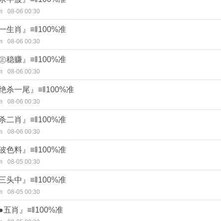
m
08-06 00:30
禁一生肖』≡‖100%准
m
08-06 00:30
特㊣稳赚』≡‖100%准
m
08-06 00:30
准绝杀一尾』≡‖100%准
m
08-06 00:30
准杀二肖』≡‖100%准
m
08-06 00:30
中波色料』≡‖100%准
m
08-05 00:30
开三头中』≡‖100%准
m
08-05 00:30
●五肖』≡‖100%准