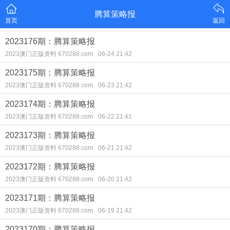
腾算策略报
首页
返回
2023176期：腾算策略报
2023澳门正版资料 670288.com
06-24 21:42
2023175期：腾算策略报
2023澳门正版资料 670288.com
06-23 21:42
2023174期：腾算策略报
2023澳门正版资料 670288.com
06-22 21:41
2023173期：腾算策略报
2023澳门正版资料 670288.com
06-21 21:42
2023172期：腾算策略报
2023澳门正版资料 670288.com
06-20 21:42
2023171期：腾算策略报
2023澳门正版资料 670288.com
06-19 21:42
2023170期：腾算策略报