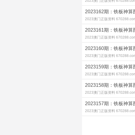
2023澳门正版资料 670288.co
2023162期：铁板神算
2023澳门正版资料 670288.co
2023161期：铁板神算
2023澳门正版资料 670288.co
2023160期：铁板神算
2023澳门正版资料 670288.co
2023159期：铁板神算
2023澳门正版资料 670288.co
2023158期：铁板神算
2023澳门正版资料 670288.co
2023157期：铁板神算
2023澳门正版资料 670288.co