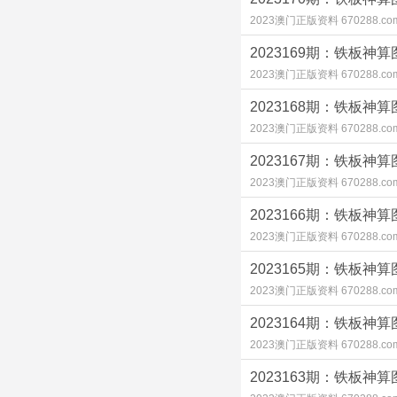
2023澳门正版资料 670288.co
2023169期：铁板神算
2023澳门正版资料 670288.co
2023168期：铁板神算
2023澳门正版资料 670288.co
2023167期：铁板神算
2023澳门正版资料 670288.co
2023166期：铁板神算
2023澳门正版资料 670288.co
2023165期：铁板神算
2023澳门正版资料 670288.co
2023164期：铁板神算
2023澳门正版资料 670288.co
2023163期：铁板神算