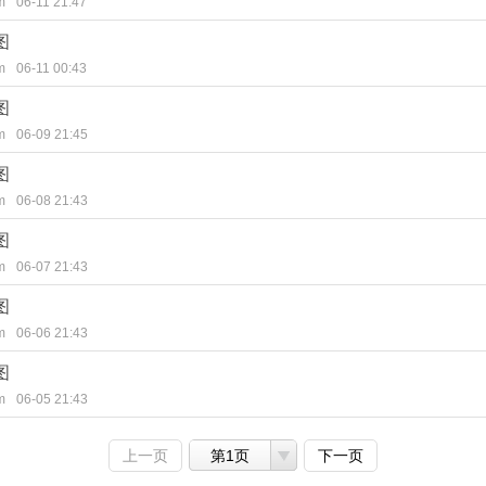
m
06-11 21:47
图
m
06-11 00:43
图
m
06-09 21:45
图
m
06-08 21:43
图
m
06-07 21:43
图
m
06-06 21:43
图
m
06-05 21:43
上一页
第1页
下一页