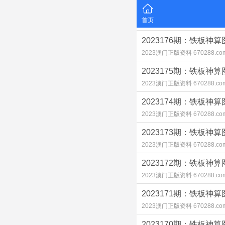
首页
2023176期：铁板神算
2023澳门正版资料 670288.co
2023175期：铁板神算
2023澳门正版资料 670288.co
2023174期：铁板神算
2023澳门正版资料 670288.co
2023173期：铁板神算
2023澳门正版资料 670288.co
2023172期：铁板神算
2023澳门正版资料 670288.co
2023171期：铁板神算
2023澳门正版资料 670288.co
2023170期：铁板神算