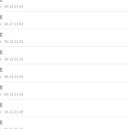
m
06-18 21:43
图
m
06-17 21:43
图
m
06-16 21:43
图
m
06-15 21:43
图
m
06-14 21:43
图
m
06-13 21:45
图
m
06-12 21:48
图