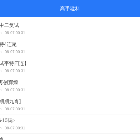
高手猛料
二中二复试
m
08-07 00:31
平特4连尾
m
08-07 00:31
复试平特四连】
m
08-07 00:31
~再创辉煌
m
08-07 00:31
選期期九肖〗
m
08-07 00:31
杀10碼>
m
08-07 00:31
三肖