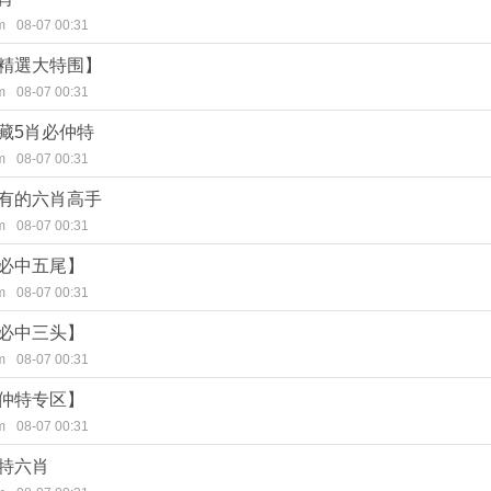
m
08-07 00:31
【精選大特围】
m
08-07 00:31
珍藏5肖必仲特
m
08-07 00:31
所有的六肖高手
m
08-07 00:31
【必中五尾】
m
08-07 00:31
【必中三头】
m
08-07 00:31
肖仲特专区】
m
08-07 00:31
仲特六肖