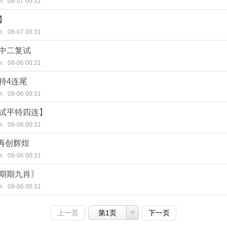
m
08-07 00:31
双】
m
08-07 00:31
二中二复试
m
08-06 00:31
平特4连尾
m
08-06 00:31
复试平特四连】
m
08-06 00:31
~再创辉煌
m
08-06 00:31
選期期九肖〗
m
08-06 00:31
上一页
第1页
下一页