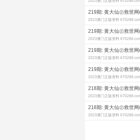
2023澳门正版资料 670288.co
219期: 黄大仙㊣救世
2023澳门正版资料 670288.co
219期: 黄大仙㊣救世
2023澳门正版资料 670288.co
219期: 黄大仙㊣救世
2023澳门正版资料 670288.co
219期: 黄大仙㊣救世
2023澳门正版资料 670288.co
218期: 黄大仙㊣救世
2023澳门正版资料 670288.co
218期: 黄大仙㊣救世
2023澳门正版资料 670288.co