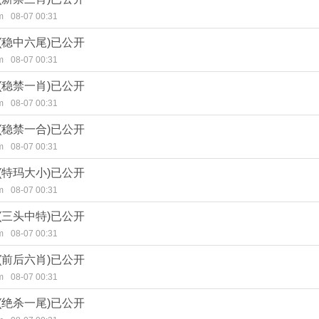
m
08-07 00:31
网(稳中六尾)已公开
m
08-07 00:31
网(稳禁一肖)已公开
m
08-07 00:31
网(稳禁一合)已公开
m
08-07 00:31
网(特玛大小)已公开
m
08-07 00:31
网(三头中特)已公开
m
08-07 00:31
网(前后六肖)已公开
m
08-07 00:31
网(绝杀一尾)已公开