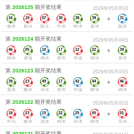
第
2026125
期开奖结果
2026年05月05日
+
16
19
07
30
38
39
31
兔/木
鼠/火
鼠/土
牛/水
蛇/木
龙/木
鼠/水
第
2026124
期开奖结果
2026年05月04日
+
46
05
10
17
12
22
39
鸡/木
虎/金
鸡/火
虎/木
羊/金
鸡/水
龙/木
第
2026123
期开奖结果
2026年05月03日
+
39
23
49
17
42
44
46
龙/木
猴/水
马/火
虎/木
牛/金
猪/水
鸡/木
第
2026122
期开奖结果
2026年05月02日
+
18
23
15
22
25
45
01
牛/火
猴/水
龙/水
鸡/水
马/木
狗/水
马/水
第
2026121
期开奖结果