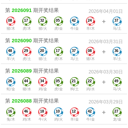
第
2026091
期开奖结果
2026年04月01日
+
08
17
32
05
42
24
37
猪/木
虎/木
猪/火
虎/金
牛/金
羊/木
马/土
第
2026090
期开奖结果
2026年03月31日
+
48
29
20
17
37
08
36
羊/火
虎/土
猪/土
虎/木
马/土
猪/木
羊/土
第
2026089
期开奖结果
2026年03月30日
+
26
44
34
05
21
22
49
蛇/金
猪/水
鸡/金
虎/金
狗/土
鸡/水
马/火
第
2026088
期开奖结果
2026年03月29日
+
16
46
18
10
12
42
27
兔/木
鸡/木
牛/火
鸡/火
羊/金
牛/金
龙/金