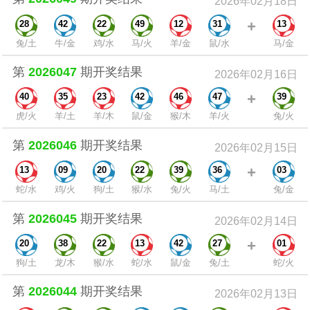
2026年02月18日
+
28
42
22
49
12
31
13
兔/土
牛/金
鸡/水
马/火
羊/金
鼠/水
马/金
第
2026047
期开奖结果
2026年02月16日
+
40
35
23
42
46
47
39
虎/火
羊/土
羊/木
鼠/金
猴/木
羊/火
兔/火
第
2026046
期开奖结果
2026年02月15日
+
13
09
20
22
39
36
03
蛇/水
鸡/火
狗/土
猴/水
兔/火
马/土
兔/金
第
2026045
期开奖结果
2026年02月14日
+
20
38
22
13
42
27
01
狗/土
龙/木
猴/水
蛇/水
鼠/金
兔/土
蛇/火
第
2026044
期开奖结果
2026年02月13日