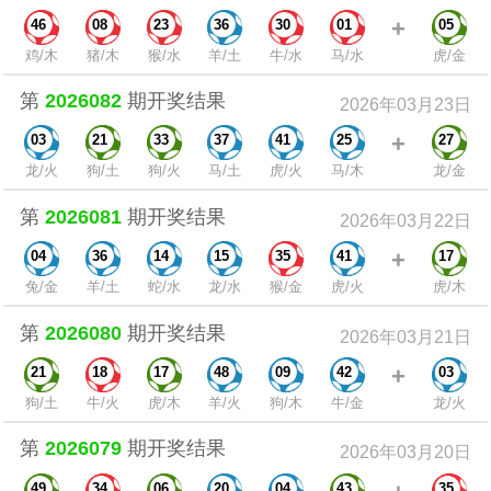
+
46
08
23
36
30
01
05
鸡/木
猪/木
猴/水
羊/土
牛/水
马/水
虎/金
第
2026082
期开奖结果
2026年03月23日
+
03
21
33
37
41
25
27
龙/火
狗/土
狗/火
马/土
虎/火
马/木
龙/金
第
2026081
期开奖结果
2026年03月22日
+
04
36
14
15
35
41
17
兔/金
羊/土
蛇/水
龙/水
猴/金
虎/火
虎/木
第
2026080
期开奖结果
2026年03月21日
+
21
18
17
48
09
42
03
狗/土
牛/火
虎/木
羊/火
狗/木
牛/金
龙/火
第
2026079
期开奖结果
2026年03月20日
49
34
06
20
04
43
35