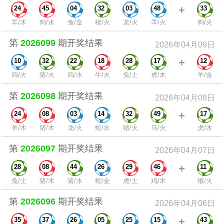
+
24
45
04
32
03
48
33
羊/木
狗/水
兔/金
猪/火
龙/火
羊/火
狗/火
第
2026099
期开奖结果
2026年04月09日
+
10
32
22
18
28
17
12
鸡/火
猪/火
鸡/水
牛/火
兔/土
虎/木
羊/金
第
2026098
期开奖结果
2026年04月08日
+
24
08
03
14
32
49
17
羊/木
猪/木
龙/火
蛇/水
猪/火
马/火
虎/木
第
2026097
期开奖结果
2026年04月07日
+
28
08
44
26
29
46
11
兔/土
猪/木
猪/水
蛇/金
虎/土
鸡/木
猴/火
第
2026096
期开奖结果
2026年04月06日
+
35
37
26
05
25
15
43