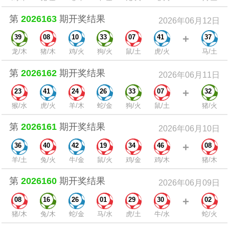
第
2026163
期开奖结果
2026年06月12日
+
39
08
10
33
07
41
37
龙/木
猪/木
鸡/火
狗/火
鼠/土
虎/火
马/土
第
2026162
期开奖结果
2026年06月11日
+
23
41
24
26
33
07
32
猴/水
虎/火
羊/木
蛇/金
狗/火
鼠/土
猪/火
第
2026161
期开奖结果
2026年06月10日
+
36
40
42
19
34
46
08
羊/土
兔/火
牛/金
鼠/火
鸡/金
鸡/木
猪/木
第
2026160
期开奖结果
2026年06月09日
+
08
16
26
01
29
30
02
猪/木
兔/木
蛇/金
马/水
虎/土
牛/水
蛇/火