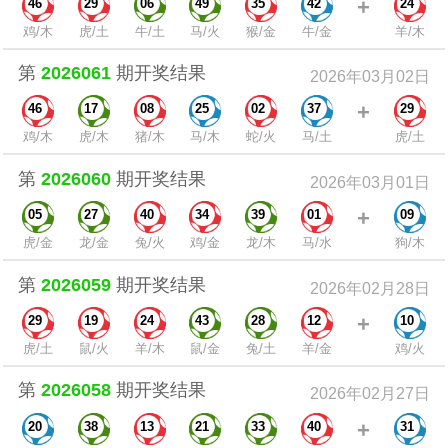
+
46
29
06
49
35
42
24
鸡/木
虎/土
牛/土
马/火
猴/金
牛/金
羊/木
第
2026061
期开奖结果
2026年03月02日
+
46
17
08
25
02
37
29
鸡/木
虎/木
猪/木
马/木
蛇/火
马/土
虎/土
第
2026060
期开奖结果
2026年03月01日
+
05
27
40
34
39
01
09
虎/金
龙/金
兔/火
鸡/金
龙/木
马/水
狗/木
第
2026059
期开奖结果
2026年02月28日
+
29
19
24
43
28
12
10
虎/土
鼠/火
羊/木
鼠/金
兔/土
羊/金
鸡/火
第
2026058
期开奖结果
2026年02月27日
+
20
38
13
21
33
40
31