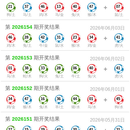
+
21
37
46
13
40
47
07
狗/土
马/土
鸡/木
马/金
兔/火
猴/木
鼠/土
第
2026154
期开奖结果
2026年06月03日
+
46
28
42
31
23
34
41
鸡/木
兔/土
牛/金
鼠/水
猴/水
鸡/金
虎/火
第
2026153
期开奖结果
2026年06月02日
+
01
38
33
28
06
40
41
马/水
蛇/木
狗/火
兔/土
牛/土
兔/火
虎/火
第
2026152
期开奖结果
2026年06月01日
+
34
47
16
36
44
01
45
鸡/金
猴/木
兔/木
羊/土
猪/水
马/水
狗/水
第
2026151
期开奖结果
2026年05月31日
27
15
29
42
20
41
31