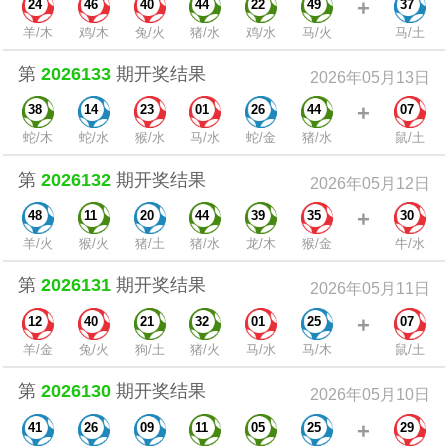
+
24
46
40
44
22
49
37
羊/木
鸡/木
兔/火
猪/水
鸡/水
马/火
马/土
第
2026133
期开奖结果
2026年05月13日
+
38
14
23
01
26
44
07
蛇/木
蛇/水
猴/水
马/水
蛇/金
猪/水
鼠/土
第
2026132
期开奖结果
2026年05月12日
+
48
11
20
44
39
35
30
羊/火
猴/火
猪/土
猪/水
龙/木
猴/金
牛/水
第
2026131
期开奖结果
2026年05月11日
+
12
40
21
32
01
25
07
羊/金
兔/火
狗/土
猪/火
马/水
马/木
鼠/土
第
2026130
期开奖结果
2026年05月10日
+
41
26
09
11
05
25
29