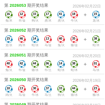
第
2026053
期开奖结果
2026年02月22日
+
16
12
33
17
41
18
15
兔/木
羊/金
狗/火
虎/木
虎/火
牛/火
龙/水
第
2026052
期开奖结果
2026年02月21日
+
15
46
14
13
40
35
38
龙/水
鸡/木
蛇/水
马/金
兔/火
猴/金
蛇/木
第
2026051
期开奖结果
2026年02月20日
+
40
42
44
06
14
38
01
兔/火
牛/金
猪/水
牛/土
蛇/水
蛇/木
马/水
第
2026050
期开奖结果
2026年02月19日
+
10
13
30
37
33
44
23
鸡/火
马/金
牛/水
马/土
狗/火
猪/水
猴/水
第
2026049
期开奖结果