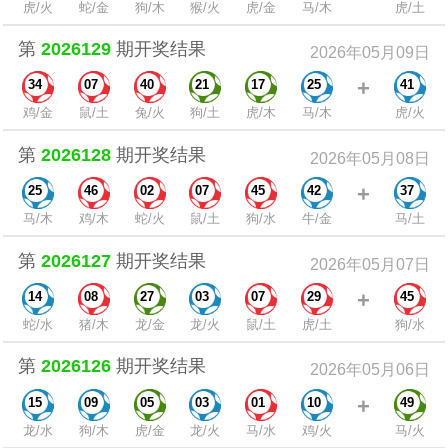
虎/火
蛇/金
狗/木
猴/火
虎/金
马/木
虎/土
第
2026129
期开奖结果
2026年05月09日
+
34
07
40
21
17
25
41
鸡/金
鼠/土
兔/火
狗/土
虎/木
马/木
虎/火
第
2026128
期开奖结果
2026年05月08日
+
25
46
02
07
45
42
37
马/木
鸡/木
蛇/火
鼠/土
狗/水
牛/金
马/土
第
2026127
期开奖结果
2026年05月07日
+
14
08
27
03
07
29
45
蛇/水
猪/木
龙/金
龙/火
鼠/土
虎/土
狗/水
第
2026126
期开奖结果
2026年05月06日
+
15
09
05
03
01
10
49
龙/水
狗/木
虎/金
龙/火
马/水
鸡/火
马/火